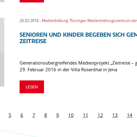
26.02.2016 -
Medienbildung Thüringer Medienbildungszentrum der
SENIOREN UND KINDER BEGEBEN SICH GE
ZEITREISE
Generationsübergreifendes Medienprojekt „Zeitreise – 
29. Februar 2016 in der Villa Rosenthal in Jena
LESEN
5
6
7
8
9
10
11
12
13
14