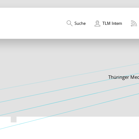
Suche
TLM Intern