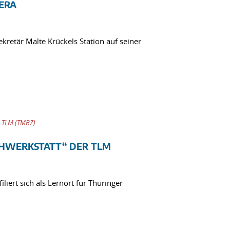
ERA
retär Malte Krückels Station auf seiner
 TLM (TMBZ)
EHWERKSTATT“ DER TLM
iert sich als Lernort für Thüringer