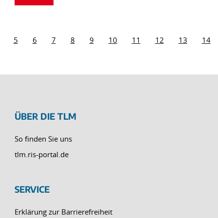
5
6
7
8
9
10
11
12
13
14
ÜBER DIE TLM
So finden Sie uns
tlm.ris-portal.de
SERVICE
Erklärung zur Barrierefreiheit