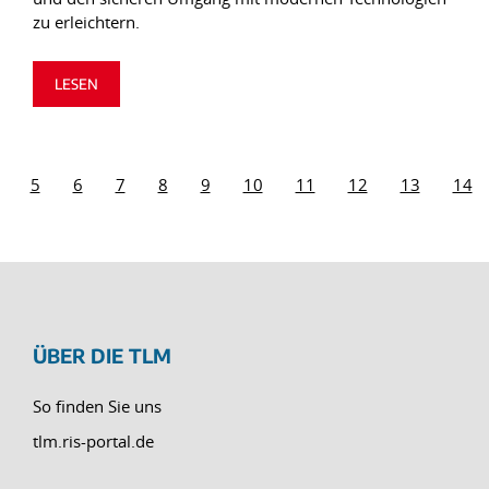
zu erleichtern.
LESEN
5
6
7
8
9
10
11
12
13
14
ÜBER DIE TLM
So finden Sie uns
tlm.ris-portal.de