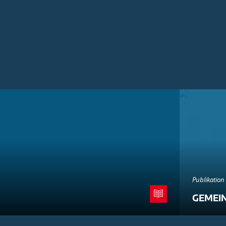
Publikation
GEMEI