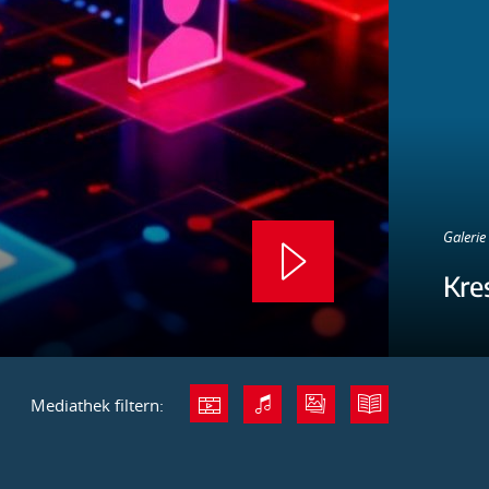
Galerie 
Kre
Mediathek filtern: