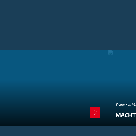
Video - 3:1
MACHT