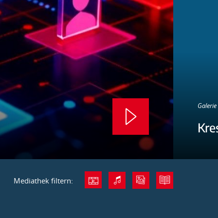
Galerie 
Kre
Mediathek filtern: