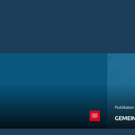
Publikation
GEMEI