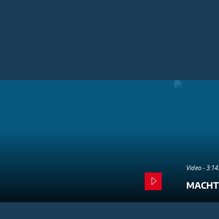
Video - 3:1
MACHT