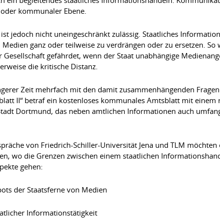
s- oder kommunaler Ebene.
t ist jedoch nicht uneingeschränkt zulässig. Staatliches Informati
ch Medien ganz oder teilweise zu verdrängen oder zu ersetzen. S
r Gesellschaft gefährdet, wenn der Staat unabhängige Medienange
rweise die kritische Distanz.
üngerer Zeit mehrfach mit den damit zusammenhängenden Fragen au
blatt II“ betraf ein kostenloses kommunales Amtsblatt mit einem 
 Stadt Dortmund, das neben amtlichen Informationen auch umfangr
spräche von Friedrich-Schiller-Universität Jena und TLM möchten
n, wo die Grenzen zwischen einem staatlichen Informationshande
pekte gehen:
ots der Staatsferne von Medien
tlicher Informationstätigkeit