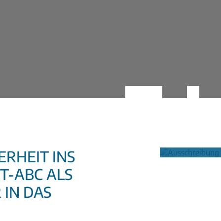
RHEIT INS N
-ABC ALS E
N DAS I