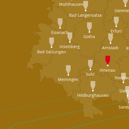
Mühlhausen
Sömme
Bad Langensalza
Erfurt
Eisenach
Gotha
Inselsberg
Arnstadt
R
Bad Salzungen
Ilmenau
Suhl
Neuha
Meiningen
Stei
Hildburghausen
Sonn