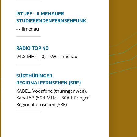
ISTUFF – ILMENAUER
STUDIERENDENFERNSEHFUNK
- - Ilmenau
RADIO TOP 40
94,8 MHz | 0,1 kW - Ilmenau
SÜDTHÜRINGER
REGIONALFERNSEHEN (SRF)
KABEL: Vodafone (thüringenweit):
Kanal 53 (594 MHz) - Südthüringer
Regionalfernsehen (SRF)