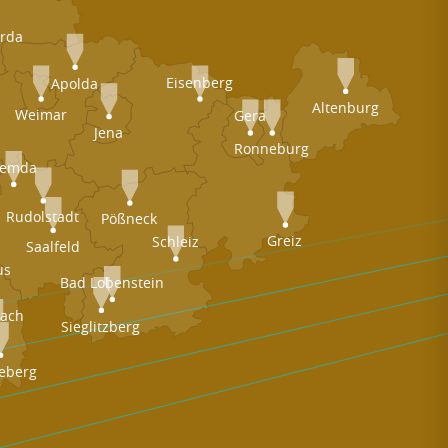
rda
Eisenberg
Apolda
Altenburg
Weimar
Gera
Jena
Ronneburg
emda
Rudolstadt
Pößneck
Greiz
Schleiz
Saalfeld
us
Bad Lobenstein
nach
Sieglitzberg
eberg