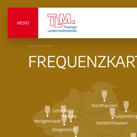
MENÜ
FREQUENZKAR
Nordhausen
Leinefelde
Keula
Kulpenber
Heiligenstadt
Sondershausen
Dingelstedt