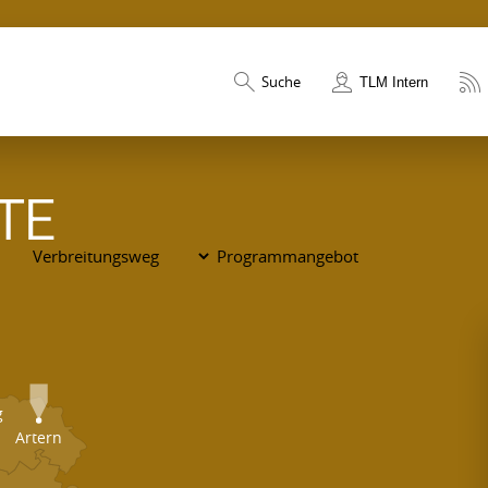
Suche
TLM Intern
TE
g
Artern