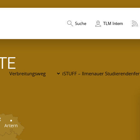
Suche
TLM Intern
TE
g
Artern