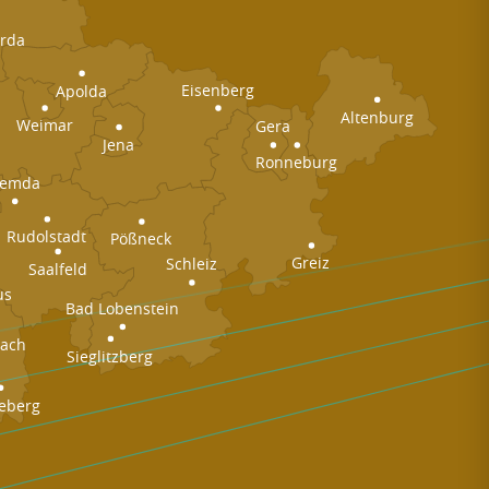
rda
Eisenberg
Apolda
Altenburg
Weimar
Gera
Jena
Ronneburg
emda
Rudolstadt
Pößneck
Greiz
Schleiz
Saalfeld
us
Bad Lobenstein
nach
Sieglitzberg
eberg