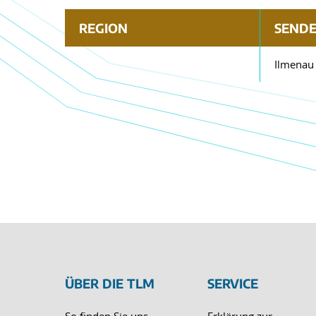
REGION
SEND
Ilmenau
ÜBER DIE TLM
SERVICE