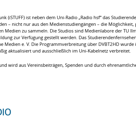
nk (iSTUFF) ist neben dem Uni-Radio „Radio hsf“ das Studierend
nden – nicht nur aus den Medienstudiengängen – die Möglichkeit,
n Medien zu sammeln. Die Studios sind Medienlabore der TU Il
ldung zur Verfügung gestellt werden. Das Studierendenfernsehen
he Medien e. V. Die Programmverbreitung über DVBT2HD wurde 
ig aktualisiert und ausschließlich im Uni-Kabelnetz verbreitet.
nd wird aus Vereinsbeiträgen, Spenden und durch ehrenamtliche 
DIO