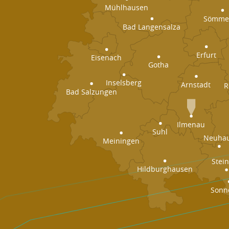
Mühlhausen
Sömme
Bad Langensalza
Erfurt
Eisenach
Gotha
Inselsberg
Arnstadt
R
Bad Salzungen
Ilmenau
Suhl
Neuha
Meiningen
Stei
Hildburghausen
Sonn