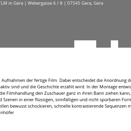
LM in Gera | Webergasse 6 / 8 | 07545 Gera, Gera
n Aufnahmen der fertige Film. Dabei entscheidet die Anordnung d
iv sind und die Geschichte erzählt wird. In der Montage entwickel
t die Filmhandlung den Zuschauer ganz in ihren Bann ziehen kann
nd Szenen in einer flüssigen, sinnfälligen und nicht spürbaren F
len bewusst schockieren, schnelle kontrastierende Sequenzen m
inhöfer