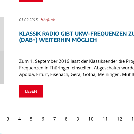
01.09.2015 -
Hörfunk
KLASSIK RADIO GIBT UKW-FREQUENZEN Z
(DAB+) WEITERHIN MÖGLICH
Zum 1. September 2016 lässt der Klassiksender die P
Frequenzen in Thüringen einstellen. Abgeschaltet wurde
Apolda, Erfurt, Eisenach, Gera, Gotha, Meiningen, Mü
LESEN
3
4
5
6
7
8
9
10
11
12
1