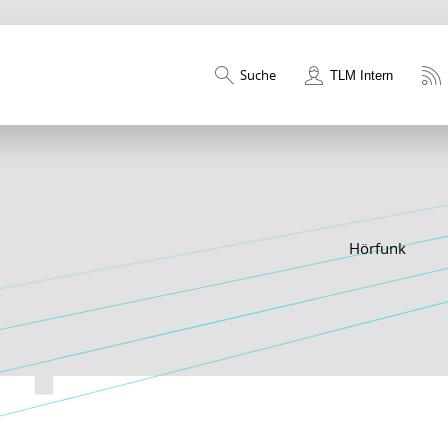
Suche
TLM Intern