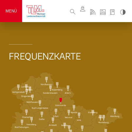
MENÜ
FREQUENZKARTE
Nordhausen
Leinefelde
Keula
Kulpenberg
Heiligenstadt
Sondershausen
Artern
Dingelstedt
Mühlhausen
Sömmerda
Bad Langensalza
Eisenberg
Apolda
Erfurt
Altenburg
Eisenach
Weimar
Gera
Gotha
Jena
Ronneburg
Inselsberg
Arnstadt
Remda
Bad Salzungen