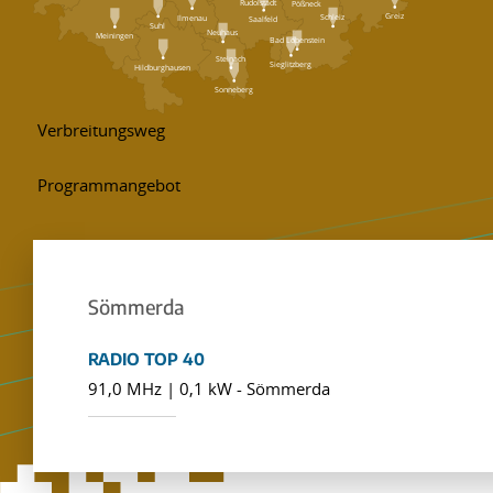
Rudolstadt
Pößneck
Greiz
Schleiz
Ilmenau
Saalfeld
Suhl
Neuhaus
Meiningen
Bad Lobenstein
Steinach
Sieglitzberg
Hildburghausen
Sonneberg
Sömmerda
RADIO TOP 40
91,0 MHz | 0,1 kW - Sömmerda