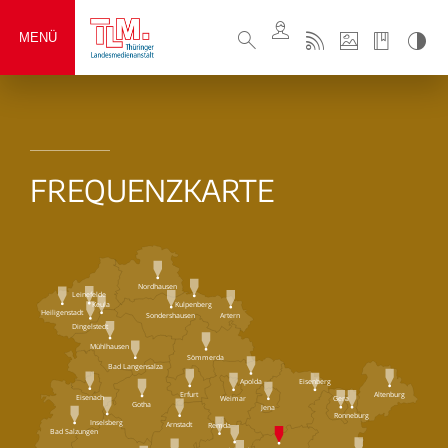
MENÜ
FREQUENZKARTE
Nordhausen
Leinefelde
Keula
Kulpenberg
Heiligenstadt
Sondershausen
Artern
Dingelstedt
Mühlhausen
Sömmerda
Bad Langensalza
Eisenberg
Apolda
Erfurt
Altenburg
Eisenach
Weimar
Gera
Gotha
Jena
Ronneburg
Inselsberg
Arnstadt
Remda
Bad Salzungen