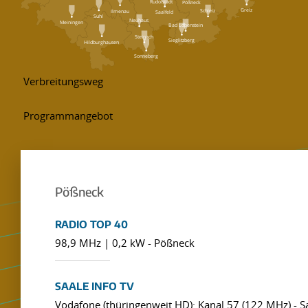
Rudolstadt
Pößneck
Greiz
Schleiz
Ilmenau
Saalfeld
Suhl
Neuhaus
Meiningen
Bad Lobenstein
Steinach
Sieglitzberg
Hildburghausen
Sonneberg
Pößneck
RADIO TOP 40
98,9 MHz | 0,2 kW - Pößneck
SAALE INFO TV
Vodafone (thüringenweit HD): Kanal 57 (122 MHz) - Sa