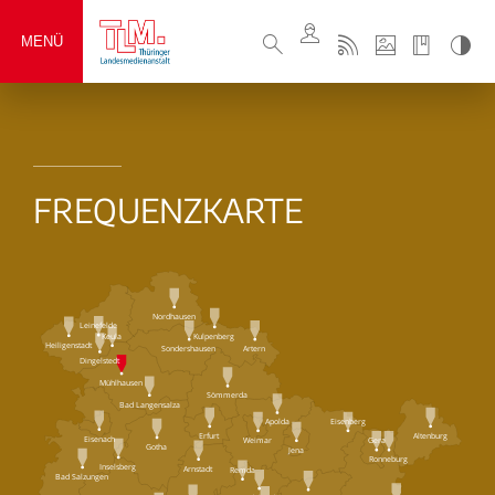
MENÜ
FREQUENZKARTE
Nordhausen
Leinefelde
Keula
Kulpenberg
Heiligenstadt
Sondershausen
Artern
Dingelstedt
Mühlhausen
Sömmerda
Bad Langensalza
Eisenberg
Apolda
Erfurt
Altenburg
Eisenach
Weimar
Gera
Gotha
Jena
Ronneburg
Inselsberg
Arnstadt
Remda
Bad Salzungen