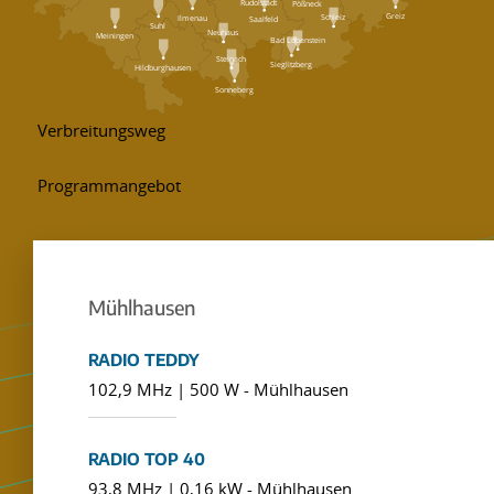
Rudolstadt
Pößneck
Greiz
Schleiz
Ilmenau
Saalfeld
Suhl
Neuhaus
Meiningen
Bad Lobenstein
Steinach
Sieglitzberg
Hildburghausen
Sonneberg
Mühlhausen
RADIO TEDDY
102,9 MHz | 500 W - Mühlhausen
RADIO TOP 40
93,8 MHz | 0,16 kW - Mühlhausen