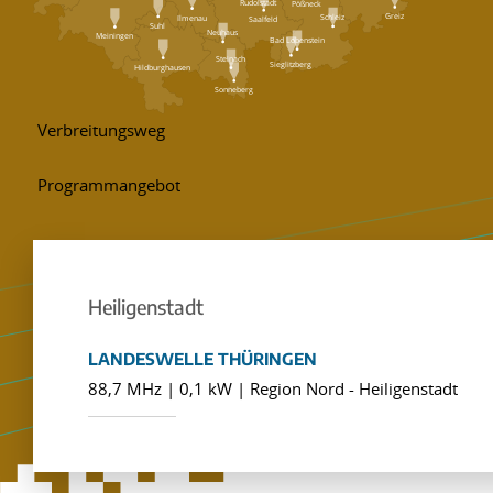
Rudolstadt
Pößneck
Greiz
Schleiz
Ilmenau
Saalfeld
Suhl
Neuhaus
Meiningen
Bad Lobenstein
Steinach
Sieglitzberg
Hildburghausen
Sonneberg
Heiligenstadt
LANDESWELLE THÜRINGEN
88,7 MHz | 0,1 kW | Region Nord - Heiligenstadt