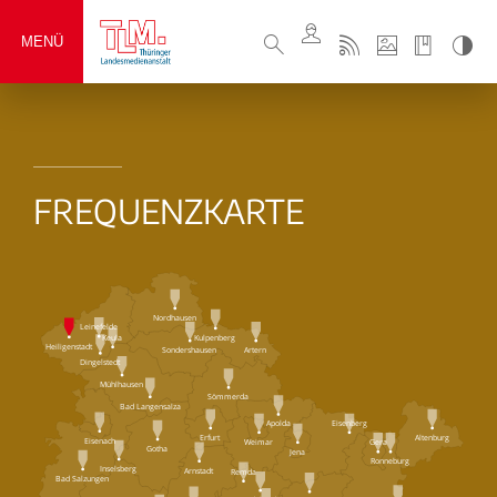
MENÜ
FREQUENZKARTE
Nordhausen
Leinefelde
Keula
Kulpenberg
Heiligenstadt
Sondershausen
Artern
Dingelstedt
Mühlhausen
Sömmerda
Bad Langensalza
Eisenberg
Apolda
Erfurt
Altenburg
Eisenach
Weimar
Gera
Gotha
Jena
Ronneburg
Inselsberg
Arnstadt
Remda
Bad Salzungen