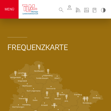
MENÜ
FREQUENZKARTE
Nordhausen
Leinefelde
Keula
Kulpenberg
Heiligenstadt
Sondershausen
Artern
Dingelstedt
Mühlhausen
Sömmerda
Bad Langensalza
Eisenberg
Apolda
Erfurt
Altenburg
Eisenach
Weimar
Gera
Gotha
Jena
Ronneburg
Inselsberg
Arnstadt
Remda
Bad Salzungen