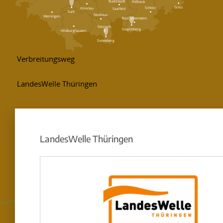
Rudolstadt
Pößneck
Greiz
Schleiz
Ilmenau
Saalfeld
Suhl
Neuhaus
Meiningen
Bad Lobenstein
Steinach
Sieglitzberg
Hildburghausen
Sonneberg
LandesWelle Thüringen