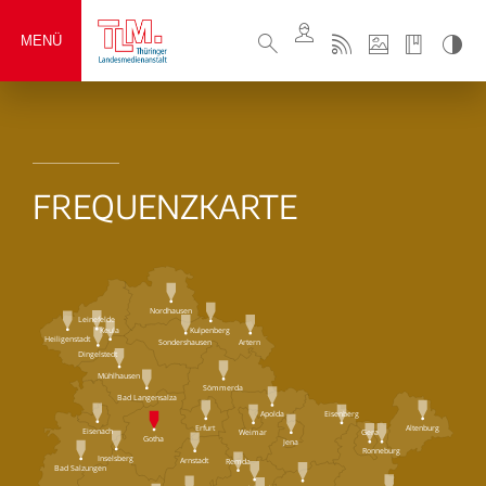
MENÜ
FREQUENZKARTE
Nordhausen
Leinefelde
Keula
Kulpenberg
Heiligenstadt
Sondershausen
Artern
Dingelstedt
Mühlhausen
Sömmerda
Bad Langensalza
Eisenberg
Apolda
Erfurt
Altenburg
Eisenach
Weimar
Gera
Gotha
Jena
Ronneburg
Inselsberg
Arnstadt
Remda
Bad Salzungen