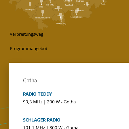
Rudolstadt
Pößneck
Greiz
Schleiz
Ilmenau
Saalfeld
Suhl
Neuhaus
Meiningen
Bad Lobenstein
Steinach
Sieglitzberg
Hildburghausen
Sonneberg
Gotha
RADIO TEDDY
99,3 MHz | 200 W - Gotha
SCHLAGER RADIO
101,1 MHz | 800 W - Gotha