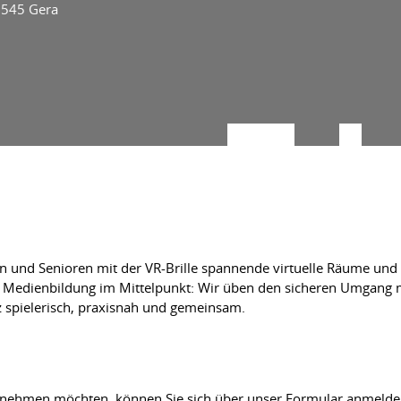
7545 Gera
n und Senioren mit der VR-Brille spannende virtuelle Räume und 
e Medienbildung im Mittelpunkt: Wir üben den sicheren Umgang mi
 spielerisch, praxisnah und gemeinsam.
lnehmen möchten, können Sie sich über unser Formular anmelden. 