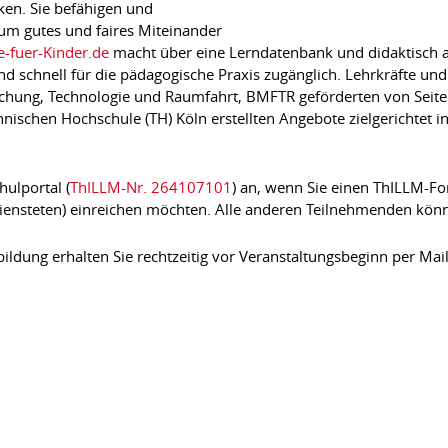
en. Sie befähigen und
um gutes und faires Miteinander
-fuer-Kinder.de
macht über eine Lerndatenbank und didaktisch a
d schnell für die pädagogische Praxis zugänglich. Lehrkräfte un
chung, Technologie und Raumfahrt, BMFTR geförderten von Seite
ischen Hochschule (TH) Köln erstellten Angebote zielgerichtet i
hulportal (
ThILLM-Nr. 264107101
) an, wenn Sie einen ThILLM-Fo
iensteten) einreichen möchten. Alle anderen Teilnehmenden kön
ildung erhalten Sie rechtzeitig vor Veranstaltungsbeginn per Mail