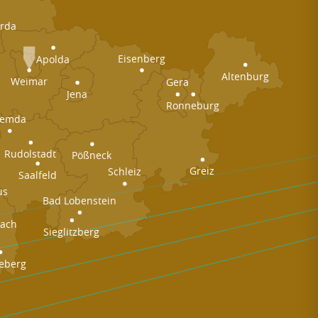
rda
Eisenberg
Apolda
Altenburg
Weimar
Gera
Jena
Ronneburg
emda
Rudolstadt
Pößneck
Greiz
Schleiz
Saalfeld
us
Bad Lobenstein
nach
Sieglitzberg
eberg