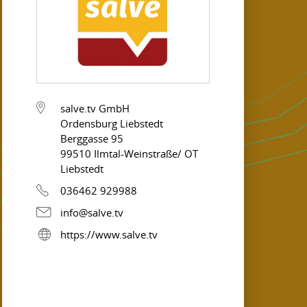
salve.tv GmbH
Ordensburg Liebstedt
Berggasse 95
99510 Ilmtal-Weinstraße/ OT
Liebstedt
036462 929988
info@salve.tv
https://www.salve.tv