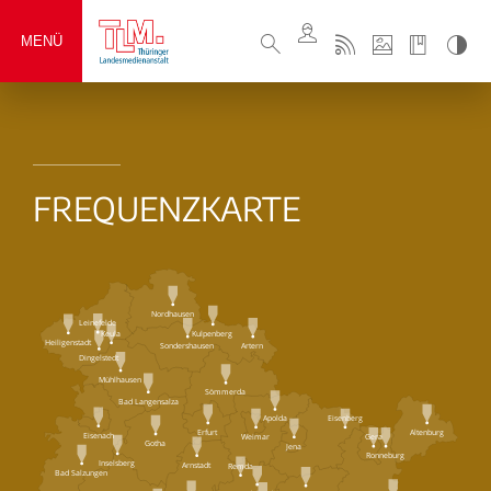
MENÜ
FREQUENZKARTE
Nordhausen
Leinefelde
Keula
Kulpenberg
Heiligenstadt
Sondershausen
Artern
Dingelstedt
Mühlhausen
Sömmerda
Bad Langensalza
Eisenberg
Apolda
Erfurt
Altenburg
Eisenach
Weimar
Gera
Gotha
Jena
Ronneburg
Inselsberg
Arnstadt
Remda
Bad Salzungen