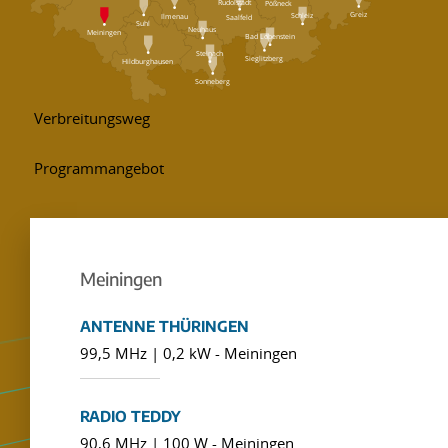
Rudolstadt
Pößneck
Greiz
Schleiz
Ilmenau
Saalfeld
Suhl
Neuhaus
Meiningen
Bad Lobenstein
Steinach
Sieglitzberg
Hildburghausen
Sonneberg
Meiningen
ANTENNE THÜRINGEN
99,5 MHz | 0,2 kW - Meiningen
RADIO TEDDY
90,6 MHz | 100 W - Meiningen