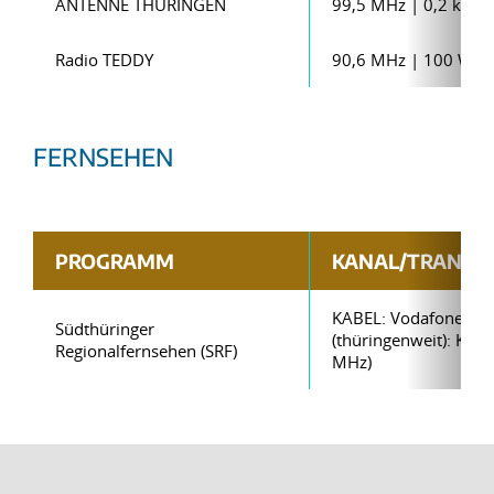
ANTENNE THÜRINGEN
99,5 MHz | 0,2 kW
Radio TEDDY
90,6 MHz | 100 W
FERNSEHEN
PROGRAMM
KANAL/TRANSP
KABEL: Vodafone
Südthüringer
(thüringenweit): Kana
Regionalfernsehen (SRF)
MHz)