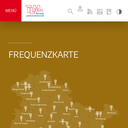
MENÜ
FREQUENZKARTE
Nordhausen
Leinefelde
Keula
Kulpenberg
Heiligenstadt
Sondershausen
Artern
Dingelstedt
Mühlhausen
Sömmerda
Bad Langensalza
Eisenberg
Apolda
Erfurt
Altenburg
Eisenach
Weimar
Gera
Gotha
Jena
Ronneburg
Inselsberg
Arnstadt
Remda
Bad Salzungen