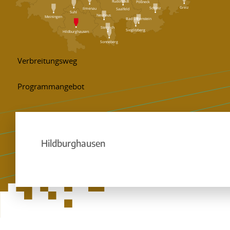
Rudolstadt
Pößneck
Greiz
Schleiz
Ilmenau
Saalfeld
Suhl
Neuhaus
Meiningen
Bad Lobenstein
Steinach
Sieglitzberg
Hildburghausen
Sonneberg
Hildburghausen