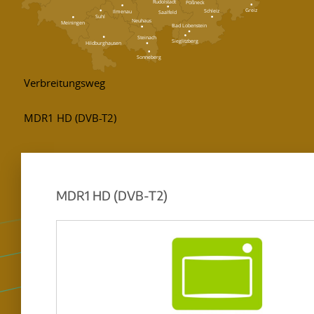
Rudolstadt
Pößneck
Greiz
Schleiz
Ilmenau
Saalfeld
Suhl
Neuhaus
Meiningen
Bad Lobenstein
Steinach
Sieglitzberg
Hildburghausen
Sonneberg
MDR1 HD (DVB-T2)