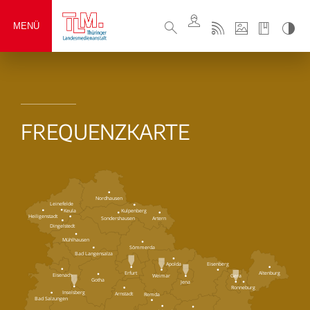
MENÜ
FREQUENZKARTE
Nordhausen
Leinefelde
Keula
Kulpenberg
Heiligenstadt
Sondershausen
Artern
Dingelstedt
Mühlhausen
Sömmerda
Bad Langensalza
Eisenberg
Apolda
Erfurt
Altenburg
Eisenach
Weimar
Gera
Gotha
Jena
Ronneburg
Inselsberg
Arnstadt
Remda
Bad Salzungen