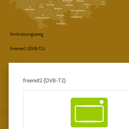
Rudolstadt
Pößneck
Greiz
Schleiz
Ilmenau
Saalfeld
Suhl
Neuhaus
Meiningen
Bad Lobenstein
Steinach
Sieglitzberg
Hildburghausen
Sonneberg
freenet2 (DVB-T2)