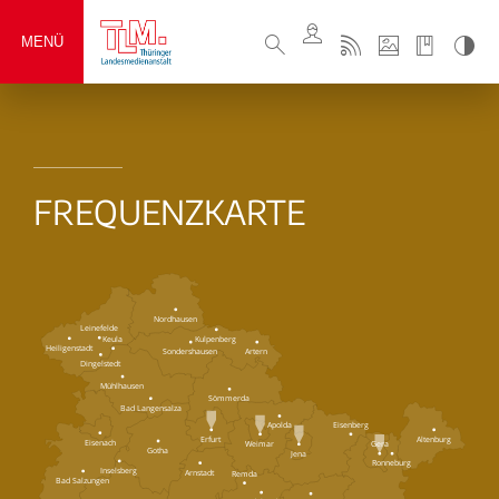
MENÜ
FREQUENZKARTE
Nordhausen
Leinefelde
Keula
Kulpenberg
Heiligenstadt
Sondershausen
Artern
Dingelstedt
Mühlhausen
Sömmerda
Bad Langensalza
Eisenberg
Apolda
Erfurt
Altenburg
Eisenach
Weimar
Gera
Gotha
Jena
Ronneburg
Inselsberg
Arnstadt
Remda
Bad Salzungen