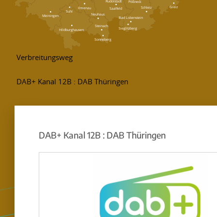
Rudolstadt
Pößneck
Greiz
Schleiz
Ilmenau
Saalfeld
Suhl
Neuhaus
Meiningen
Bad Lobenstein
Steinach
Sieglitzberg
Hildburghausen
Sonneberg
DAB+ Kanal 12B : DAB Thüringen