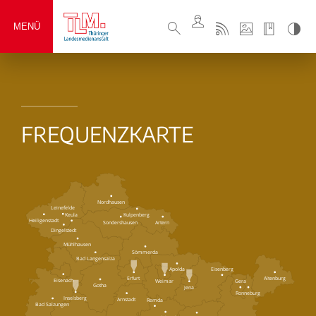
MENÜ
FREQUENZKARTE
Nordhausen
Leinefelde
Keula
Kulpenberg
Heiligenstadt
Sondershausen
Artern
Dingelstedt
Mühlhausen
Sömmerda
Bad Langensalza
Eisenberg
Apolda
Erfurt
Altenburg
Eisenach
Weimar
Gera
Gotha
Jena
Ronneburg
Inselsberg
Arnstadt
Remda
Bad Salzungen