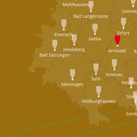
Mühlhausen
Sömme
Bad Langensalza
Erfurt
Eisenach
Gotha
Inselsberg
Arnstadt
R
Bad Salzungen
Ilmenau
Suhl
Neuha
Meiningen
Stei
Hildburghausen
Sonn