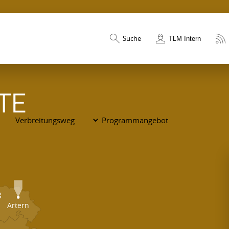
Suche
TLM Intern
TE
g
Artern