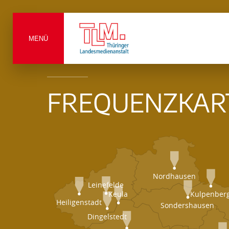
MENÜ
FREQUENZKAR
Nordhausen
Leinefelde
Keula
Kulpenber
Heiligenstadt
Sondershausen
Dingelstedt