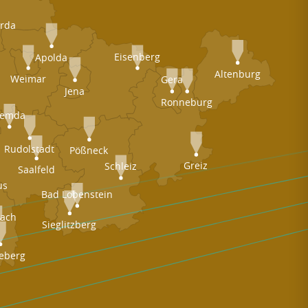
rda
Eisenberg
Apolda
Altenburg
Weimar
Gera
Jena
Ronneburg
emda
Rudolstadt
Pößneck
Greiz
Schleiz
Saalfeld
us
Bad Lobenstein
nach
Sieglitzberg
eberg