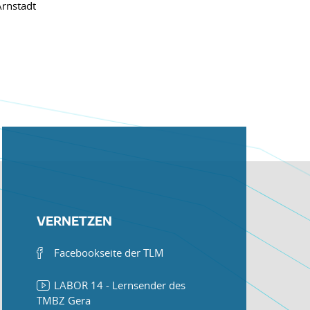
Arnstadt
VERNETZEN
Facebookseite der TLM
LABOR 14 - Lernsender des
TMBZ Gera