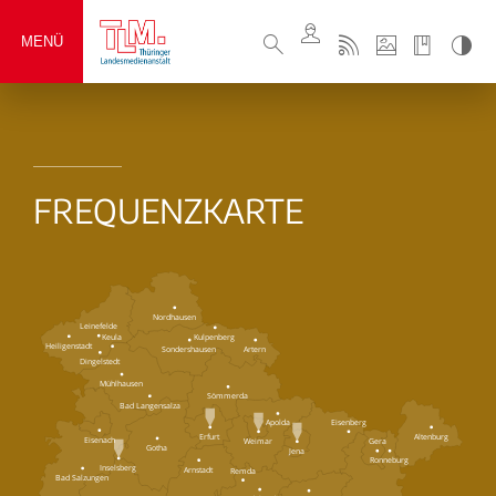
MENÜ
FREQUENZKARTE
Nordhausen
Leinefelde
Keula
Kulpenberg
Heiligenstadt
Sondershausen
Artern
Dingelstedt
Mühlhausen
Sömmerda
Bad Langensalza
Eisenberg
Apolda
Erfurt
Altenburg
Eisenach
Weimar
Gera
Gotha
Jena
Ronneburg
Inselsberg
Arnstadt
Remda
Bad Salzungen