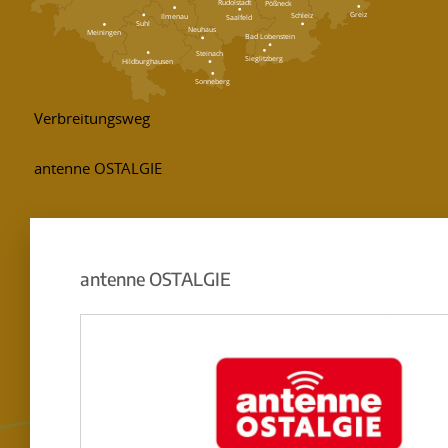
Rudolstadt
Pößneck
Greiz
Schleiz
Ilmenau
Saalfeld
Suhl
Neuhaus
Meiningen
Bad Lobenstein
Steinach
Sieglitzberg
Hildburghausen
Sonneberg
antenne OSTALGIE