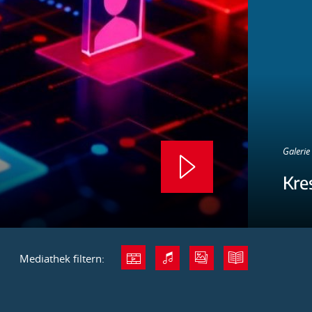
Galerie 
Kre
Mediathek filtern: