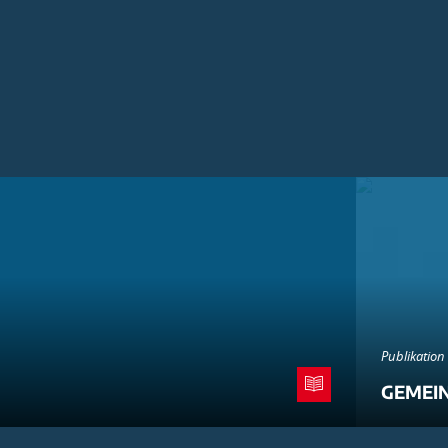
Publikation
GEMEI