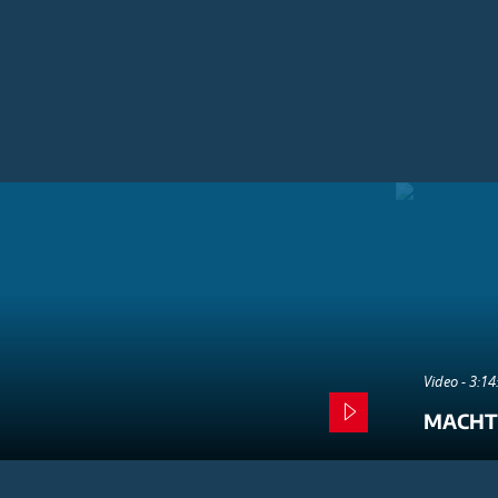
Video - 3:1
MACHT