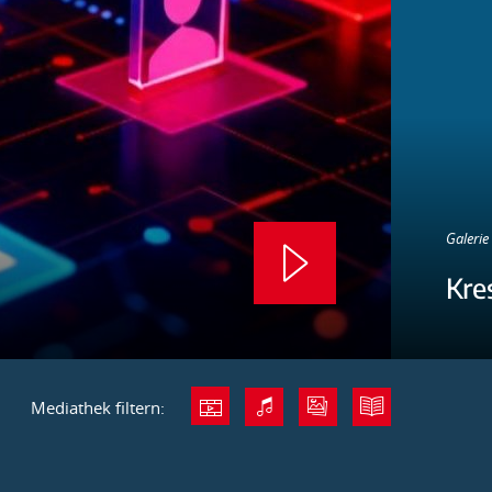
Galerie 
Kre
Mediathek filtern: