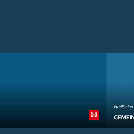
Publikation
GEMEI