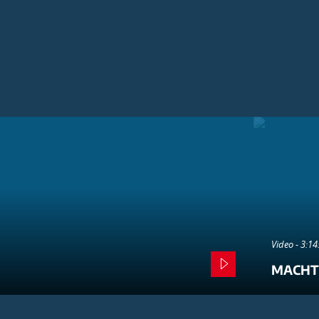
Video - 3:1
MACHT