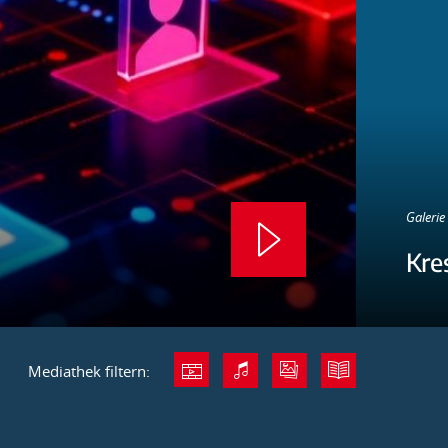
Galerie 
Kre
Mediathek filtern: