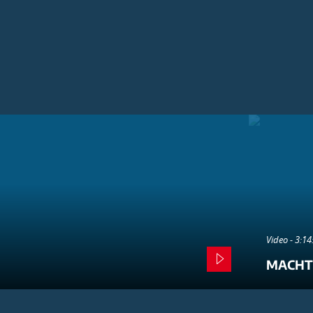
Video - 3:1
MACHT