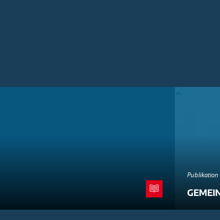
Publikation
GEMEI