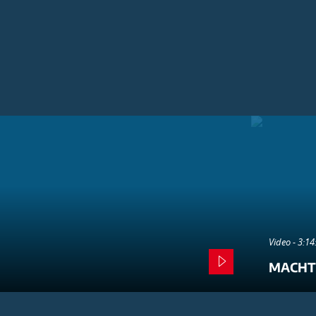
Video - 3:1
MACHT