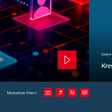
Galerie 
Kre
Mediathek filtern: