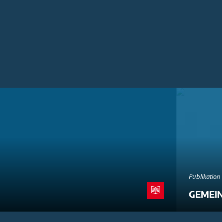
Publikation
GEMEI