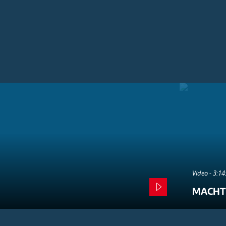
Video - 3:1
MACHT