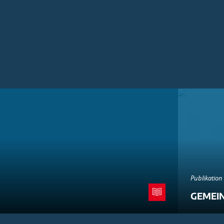
Publikation
GEMEI