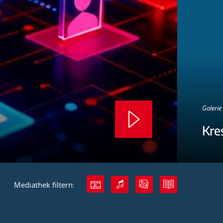
Galerie 
Kre
Mediathek filtern: