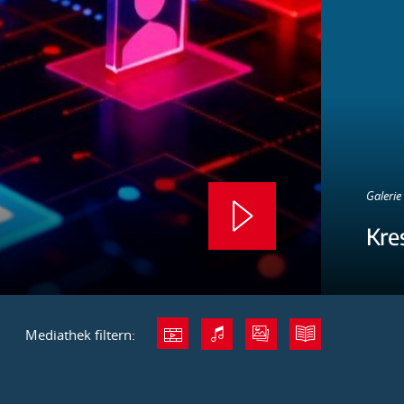
Galerie 
Kre
Mediathek filtern: