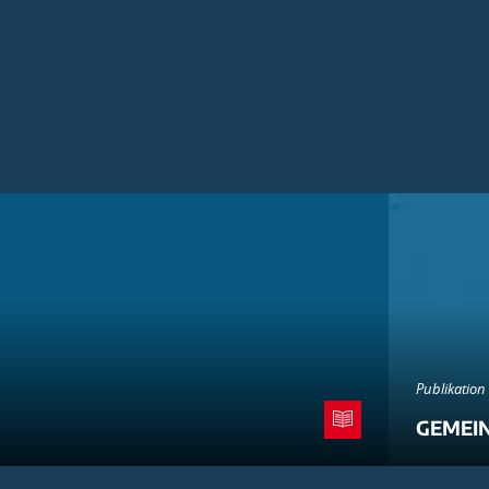
Publikation
GEMEI