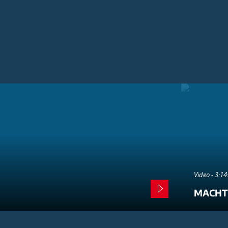
Video - 3:1
MACHT