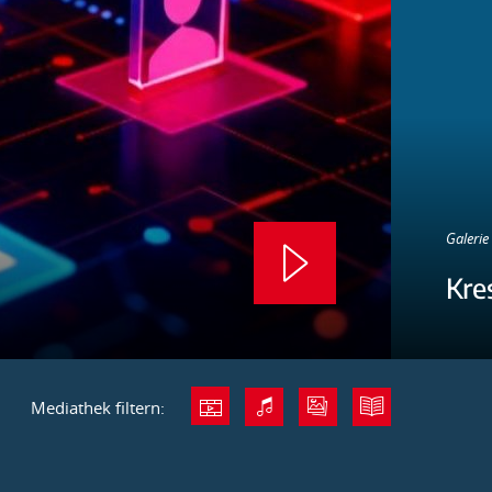
Galerie 
Kre
Mediathek filtern: