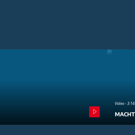
Video - 3:1
MACHT