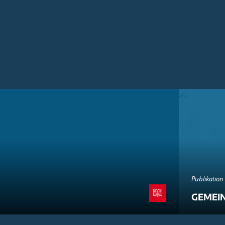
Publikation
GEMEI