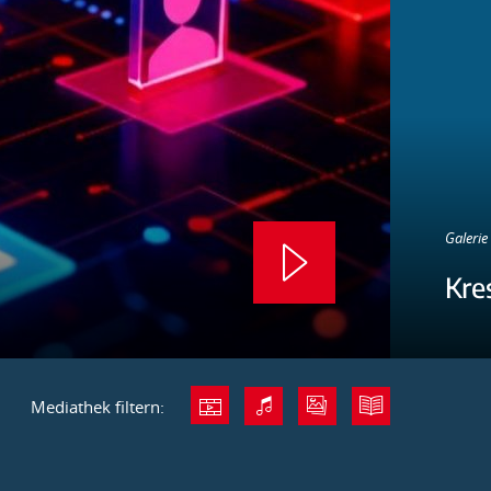
Galerie 
Kre
Mediathek filtern: