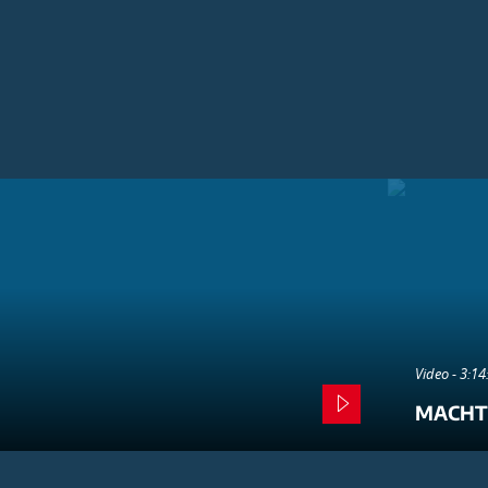
Video - 3:1
MACHT