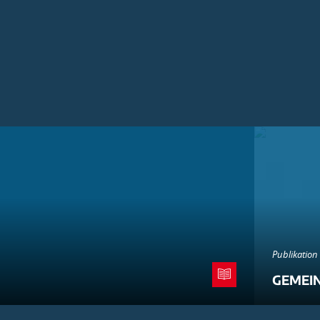
Publikation
GEMEI