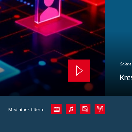
Galerie 
Kre
Mediathek filtern: