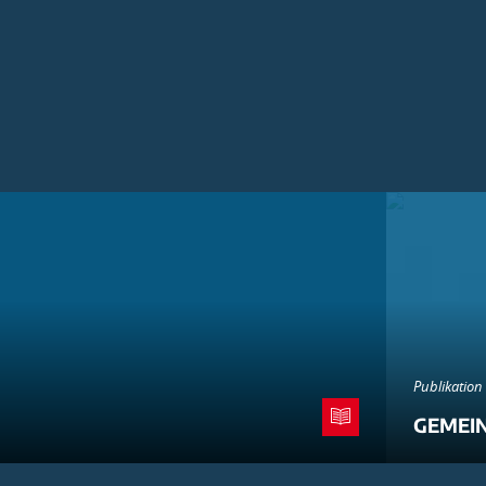
Publikation
GEMEI