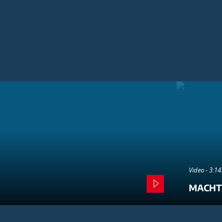
Video - 3:1
MACHT