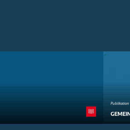
Publikation
GEMEI