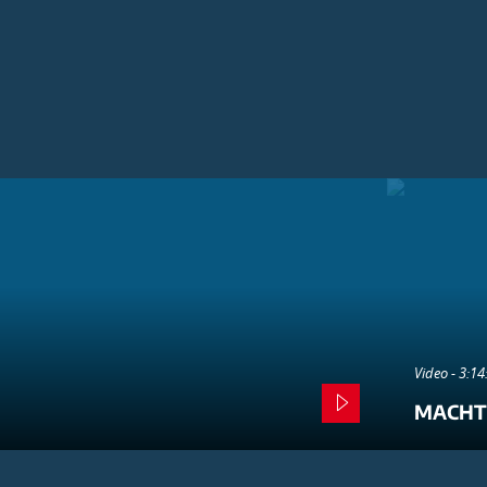
Video - 3:1
MACHT