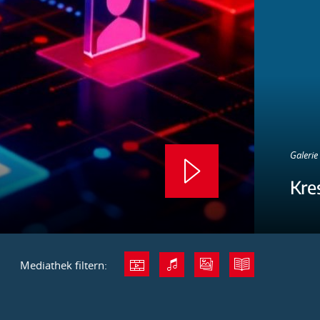
Galerie 
Kre
Mediathek filtern: