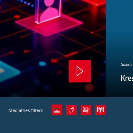
Galerie 
Kre
Mediathek filtern: