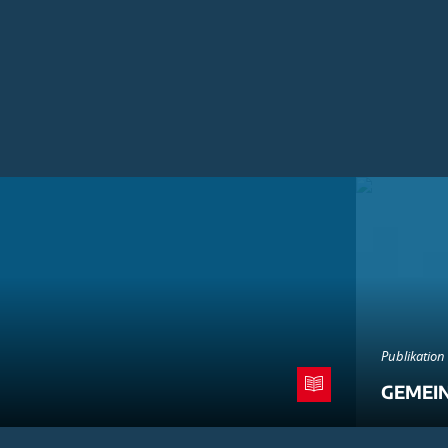
Publikation
GEMEI