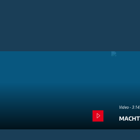
Video - 3:1
MACHT