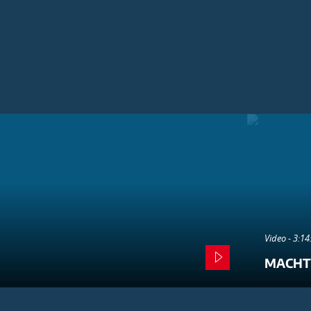
Video - 3:1
MACHT