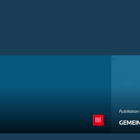
Publikation
GEMEI