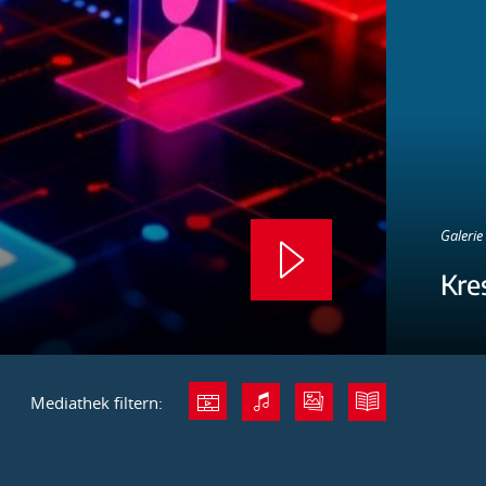
Galerie 
Kre
Mediathek filtern: