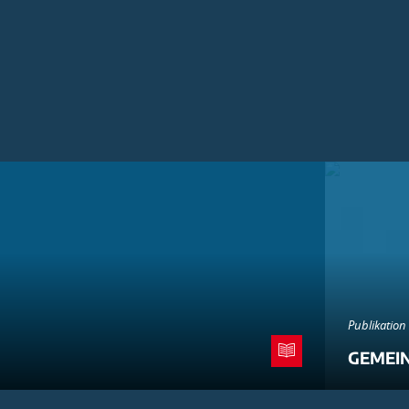
Publikation
GEMEI