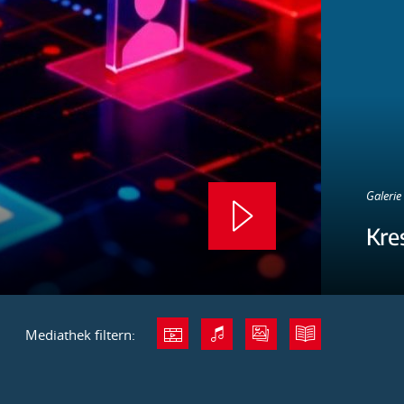
Galerie 
Kre
Mediathek filtern: