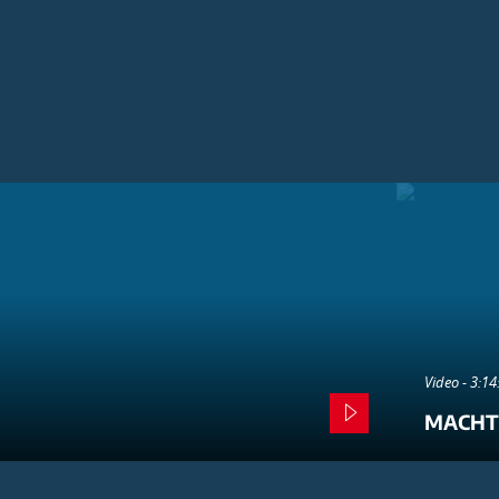
Video - 3:1
MACHT