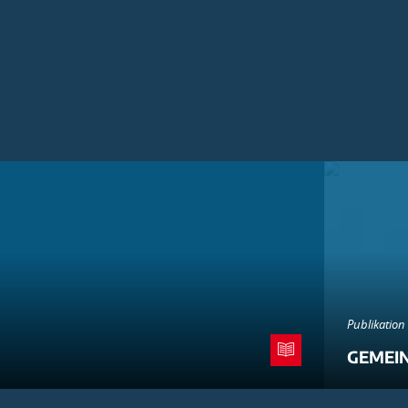
Publikation
GEMEI