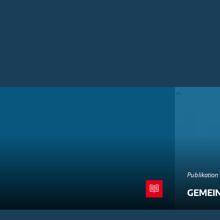
Publikation
GEMEI