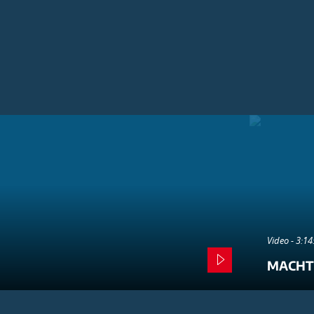
Video - 3:1
MACHT