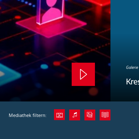
Galerie 
Kre
Mediathek filtern: