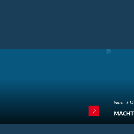
Video - 3:1
MACHT