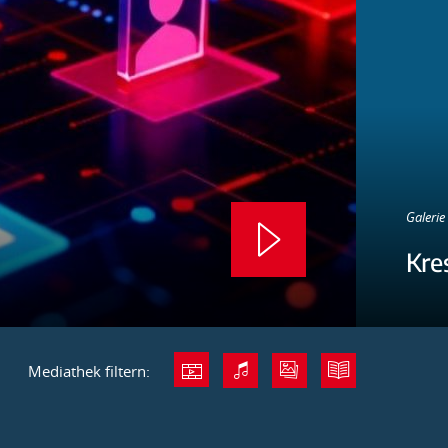
Galerie 
Kre
Mediathek filtern: