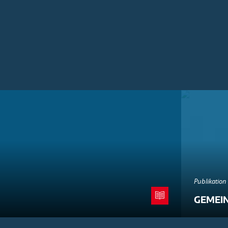
Publikation
GEMEI