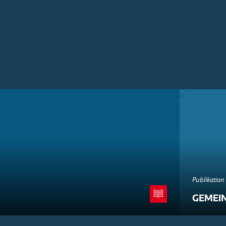
Publikation
GEMEI