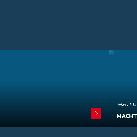
Video - 3:1
MACHT