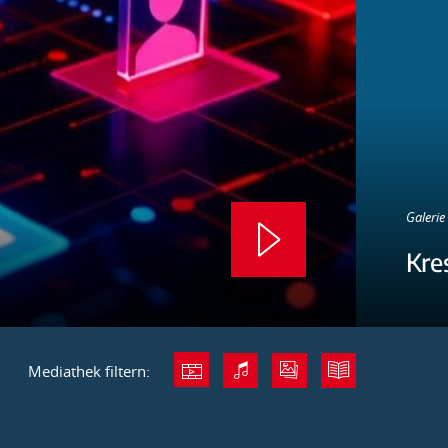
Galerie 
Kre
Mediathek filtern: