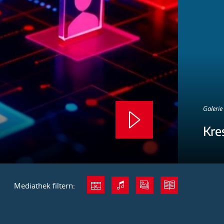
Galerie 
Kre
Mediathek filtern: