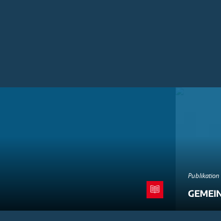
Publikation
GEMEI