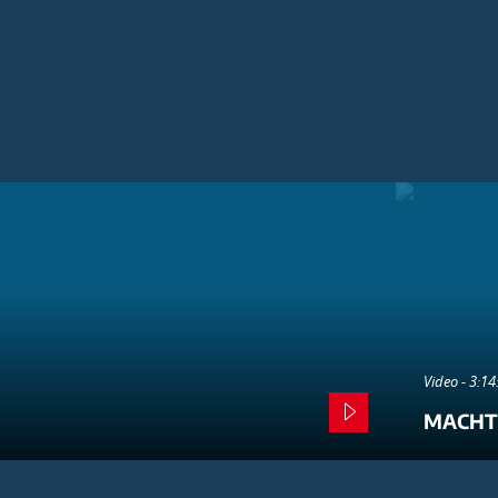
Video - 3:1
MACHT