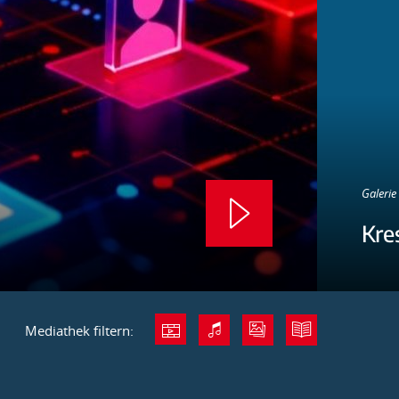
Galerie 
Kre
Mediathek filtern: