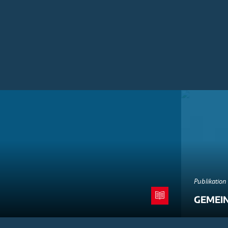
Publikation
GEMEI