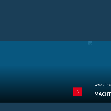
Video - 3:1
MACHT