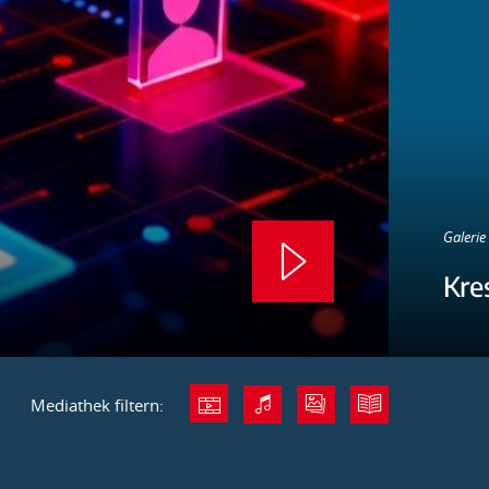
Galerie 
Kre
Mediathek filtern: