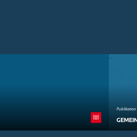
Publikation
GEMEI