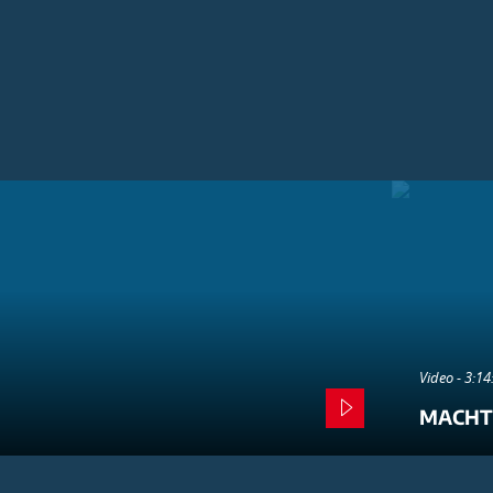
Video - 3:1
MACHT