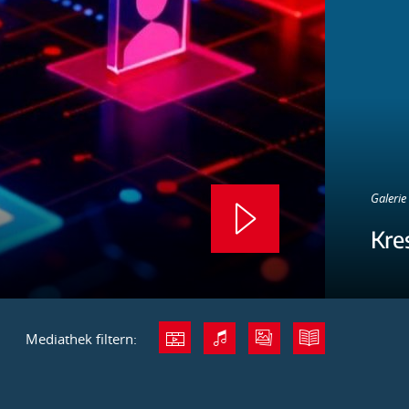
Galerie 
Kre
Mediathek filtern: