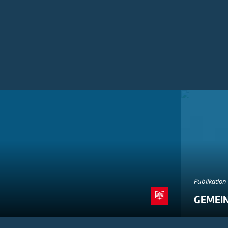
Publikation
GEMEI