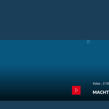
Video - 3:1
MACHT