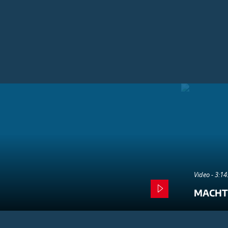
Video - 3:1
MACHT