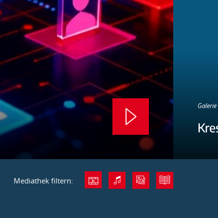
Galerie 
Kre
Mediathek filtern: