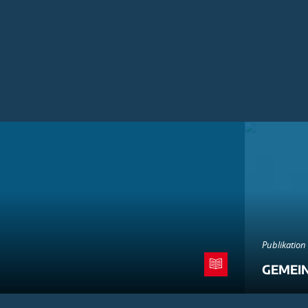
Publikation
GEMEI