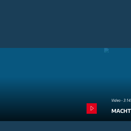
Video - 3:1
MACHT