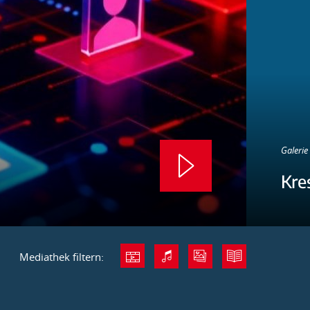
Galerie 
Kre
Mediathek filtern: