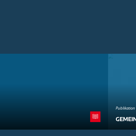
Publikation
GEMEI